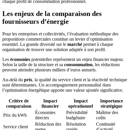
chaque profil de consommation professionnel.
Les enjeux de la comparaison des
fournisseurs d’énergie
Pour les entreprises et collectivités, l’évaluation méthodique des
propositions commerciales constitue un levier d’optimisation
essentiel. La grande diversité sur le
marché
permet à chaque
organisation de trouver une solution adaptée à son profil.
Les
économies
potentielles représentent un enjeu financier majeur.
Selon la taille de la structure et sa
consommation
, les réductions
peuvent atteindre plusieurs milliers d’euros annuels.
Au-delà du
prix
, la qualité du service client et la réactivité technique
sont déterminantes. Un accompagnement personnalisé dans
l’optimisation énergétique apporte une valeur ajoutée significative.
Critère de
Impact
Impact
Importance
comparaison
financier
opérationnel
stratégique
Économies
Prévisibilité
Maîtrise des
Prix du kWh
directes
budgétaire
coûts
Réduction des
Résolution
Continuité
Service client
pertes
rapide
d’activité