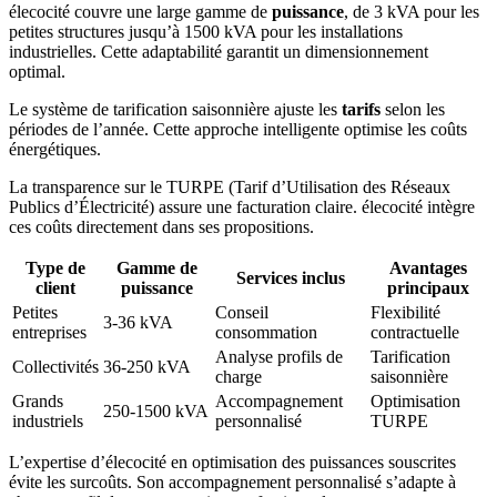
élecocité couvre une large gamme de
puissance
, de 3 kVA pour les
petites structures jusqu’à 1500 kVA pour les installations
industrielles. Cette adaptabilité garantit un dimensionnement
optimal.
Le système de tarification saisonnière ajuste les
tarifs
selon les
périodes de l’année. Cette approche intelligente optimise les coûts
énergétiques.
La transparence sur le TURPE (Tarif d’Utilisation des Réseaux
Publics d’Électricité) assure une facturation claire. élecocité intègre
ces coûts directement dans ses propositions.
Type de
Gamme de
Avantages
Services inclus
client
puissance
principaux
Petites
Conseil
Flexibilité
3-36 kVA
entreprises
consommation
contractuelle
Analyse profils de
Tarification
Collectivités
36-250 kVA
charge
saisonnière
Grands
Accompagnement
Optimisation
250-1500 kVA
industriels
personnalisé
TURPE
L’expertise d’élecocité en optimisation des puissances souscrites
évite les surcoûts. Son accompagnement personnalisé s’adapte à