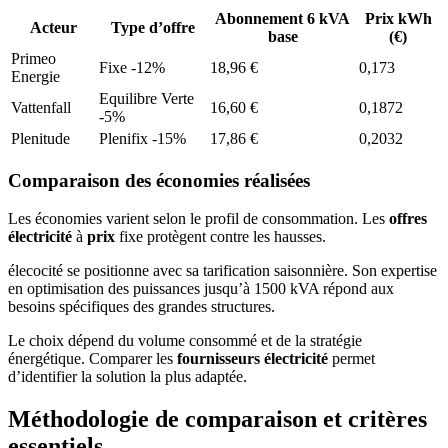
Abonnement 6 kVA
Prix kWh
Acteur
Type d’offre
base
(€)
Primeo
Fixe -12%
18,96 €
0,173
Energie
Equilibre Verte
Vattenfall
16,60 €
0,1872
-5%
Plenitude
Plenifix -15%
17,86 €
0,2032
Comparaison des économies réalisées
Les économies varient selon le profil de consommation. Les
offres
électricité
à
prix
fixe protègent contre les hausses.
élecocité se positionne avec sa tarification saisonnière. Son expertise
en optimisation des puissances jusqu’à 1500 kVA répond aux
besoins spécifiques des grandes structures.
Le choix dépend du volume consommé et de la stratégie
énergétique. Comparer les
fournisseurs électricité
permet
d’identifier la solution la plus adaptée.
Méthodologie de comparaison et critères
essentiels