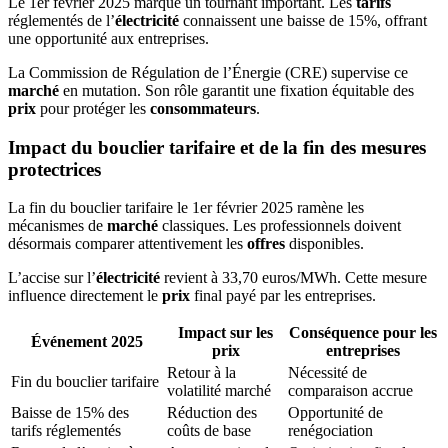
Le 1er février 2025 marque un tournant important. Les
tarifs
réglementés de l’
électricité
connaissent une baisse de 15%, offrant
une opportunité aux entreprises.
La Commission de Régulation de l’Énergie (CRE) supervise ce
marché
en mutation. Son rôle garantit une fixation équitable des
prix
pour protéger les
consommateurs
.
Impact du bouclier tarifaire et de la fin des mesures
protectrices
La fin du bouclier tarifaire le 1er février 2025 ramène les
mécanismes de
marché
classiques. Les professionnels doivent
désormais comparer attentivement les
offres
disponibles.
L’accise sur l’
électricité
revient à 33,70 euros/MWh. Cette mesure
influence directement le
prix
final payé par les entreprises.
Impact sur les
Conséquence pour les
Événement 2025
prix
entreprises
Retour à la
Nécessité de
Fin du bouclier tarifaire
volatilité marché
comparaison accrue
Baisse de 15% des
Réduction des
Opportunité de
tarifs réglementés
coûts de base
renégociation