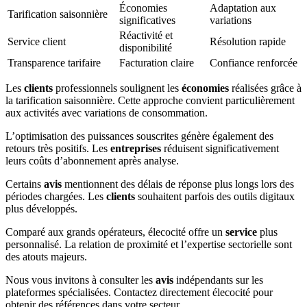
Économies
Adaptation aux
Tarification saisonnière
significatives
variations
Réactivité et
Service client
Résolution rapide
disponibilité
Transparence tarifaire
Facturation claire
Confiance renforcée
Les
clients
professionnels soulignent les
économies
réalisées grâce à
la tarification saisonnière. Cette approche convient particulièrement
aux activités avec variations de consommation.
L’optimisation des puissances souscrites génère également des
retours très positifs. Les
entreprises
réduisent significativement
leurs coûts d’abonnement après analyse.
Certains
avis
mentionnent des délais de réponse plus longs lors des
périodes chargées. Les
clients
souhaitent parfois des outils digitaux
plus développés.
Comparé aux grands opérateurs, élecocité offre un
service
plus
personnalisé. La relation de proximité et l’expertise sectorielle sont
des atouts majeurs.
Nous vous invitons à consulter les
avis
indépendants sur les
plateformes spécialisées. Contactez directement élecocité pour
obtenir des références dans votre secteur.