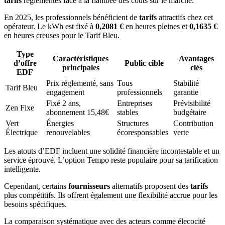
tarifs
réglementés face à la flambée des coûts sur le marché.
En 2025, les professionnels bénéficient de
tarifs
attractifs chez cet
opérateur. Le kWh est fixé à
0,2081 €
en heures pleines et
0,1635 €
en heures creuses pour le Tarif Bleu.
Type
Caractéristiques
Avantages
d’offre
Public cible
principales
clés
EDF
Prix réglementé, sans
Tous
Stabilité
Tarif Bleu
engagement
professionnels
garantie
Fixé 2 ans,
Entreprises
Prévisibilité
Zen Fixe
abonnement 15,48€
stables
budgétaire
Vert
Énergies
Structures
Contribution
Électrique
renouvelables
écoresponsables
verte
Les atouts d’EDF incluent une solidité financière incontestable et un
service éprouvé. L’option Tempo reste populaire pour sa tarification
intelligente.
Cependant, certains
fournisseurs
alternatifs proposent des
tarifs
plus compétitifs. Ils offrent également une flexibilité accrue pour les
besoins spécifiques.
La comparaison systématique avec des acteurs comme élecocité