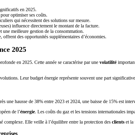
gnificatifs en 2025.
s pour optimiser ses coûts.
iculiers qui nécessitent des solutions sur mesure.
euses) influence directement le montant de la facture.
et une meilleure gestion de la consommation.
e, offrent des opportunités supplémentaires d’économies.
ance 2025
profonde en 2025. Cette année se caractérise par une
volatilité
important
 évolutions. Leur budget énergie représente souvent une part significativ
près une hausse de 38% entre 2023 et 2024, une baisse de 15% est inter
opéen de l’
énergie
. Les coûts du gaz et les tensions internationales imp
omplexe. Elle veille à l’équilibre entre la protection des
clients
et la
reprises