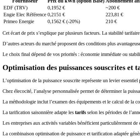
Fournisseur
Prix du kWh (option Base)
Abonnement an
EDF (TRV)
0,1952 €
~200 €
Engie Elec Référence
0,2151 €
223,81 €
Primeo Energie
0,1562 € (-20%)
210 €
Cet écart de prix s’explique par plusieurs facteurs. La stabilité tarifaire 
D’autres acteurs du marché proposent des conditions plus avantageuse
Le choix final dépend de vos priorités : économie immédiate ou stabilit
Optimisation des puissances souscrites et t
L’optimisation de la puissance souscrite représente un levier essentiel
Chez élecocité, l’analyse personnalisée permet de déterminer la puissa
La méthodologie inclut l’examen des équipements et le calcul de la co
La tarification saisonnière adapte les
tarifs
selon les périodes de l’anné
Les entreprises aux activités variables bénéficient particulièrement de 
La combinaison optimisation de puissance et tarification adaptée génèr