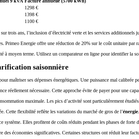
nuel 9 kVA
Facture annuelle (5700 kWh)
1298 €
1398 €
1100 €
sur trois ans, l’inclusion d’électricité verte et les services additionnels ju
s. Primeo Energie offre une réduction de 20% sur le coût unitaire par 
é à moyen terme. Utilisez un comparateur en ligne pour identifier la solu
arification saisonnière
 pour maîtriser ses dépenses énergétiques. Une puissance mal calibrée pe
nce réellement nécessaire. Cette approche évite de payer pour une capaci
nsommation maximale. Les pics d’activité sont particulièrement étudiés 
e. Cette flexibilité reflète les variations du marché de gros de l’
énergie
ce système. Elles profitent de coûts réduits pendant les phases de forte di
e des économies significatives. Certaines structures ont réduit leur fac