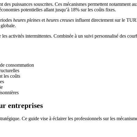
nt des puissances souscrites. Ces mécanismes permettent notamment aux s
onomies potentielles allant jusqu’à 18% sur les coûts fixes.
ériodes
heures pleines
et
heures creuses
influent directement sur le TURP
 globale.
r les activités intermittentes. Combinée à un suivi personnalisé des courb
il de consommation
ucturelles
t les coûts
xes
ie
isonnières
ur entreprises
ratégique. Ce guide vise à éclairer les professionnels sur les mécanismes