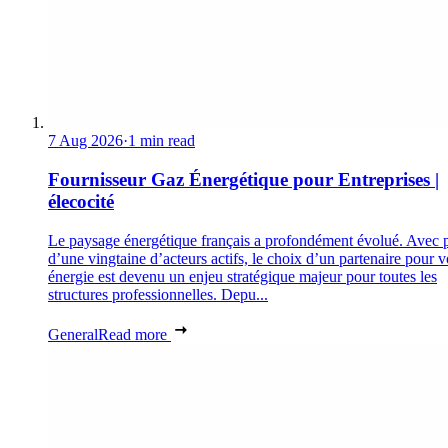
7 Aug 2026
·
1 min read
Fournisseur Gaz Énergétique pour Entreprises |
élecocité
Le paysage énergétique français a profondément évolué. Avec 
d’une vingtaine d’acteurs actifs, le choix d’un partenaire pour v
énergie est devenu un enjeu stratégique majeur pour toutes les
structures professionnelles. Depu...
General
Read more