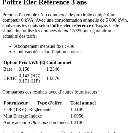
l’offre Elec Référence 3 ans
Prenons l’exemple d’un commerce de proximité équipé d’un
compteur 6 kVA. Avec une consommation annuelle de 5 000 kWh,
analysons les coûts selon l’
offre elec référence
d’Engie. Cette
simulation utilise les données de
mai 2025
pour garantir une
actualité des tarifs.
Abonnement mensuel fixe : 43€
Coût variable selon l’option choisie
Option
Prix kWh (€)
Coût annuel
Base
0,158
1 234€
0,142 (HC)
HP/HC
1 087€
0,171 (HP)
Comparons ces résultats avec d’autres fournisseurs :
Fournisseur
Type d’offre
Total annuel
EDF (TRV)
Réglementé
1 310€
Mint Energie
Indexé
1 095€
Autre acteur
Offres gaz
combinées
1 210€