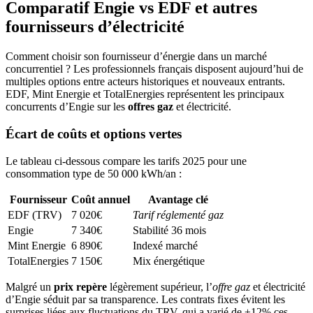
Comparatif Engie vs EDF et autres
fournisseurs d’électricité
Comment choisir son fournisseur d’énergie dans un marché
concurrentiel ? Les professionnels français disposent aujourd’hui de
multiples options entre acteurs historiques et nouveaux entrants.
EDF, Mint Energie et TotalEnergies représentent les principaux
concurrents d’Engie sur les
offres gaz
et électricité.
Écart de coûts et options vertes
Le tableau ci-dessous compare les tarifs 2025 pour une
consommation type de 50 000 kWh/an :
Fournisseur
Coût annuel
Avantage clé
EDF (TRV)
7 020€
Tarif réglementé gaz
Engie
7 340€
Stabilité 36 mois
Mint Energie
6 890€
Indexé marché
TotalEnergies
7 150€
Mix énergétique
Malgré un
prix repère
légèrement supérieur, l’
offre gaz
et électricité
d’Engie séduit par sa transparence. Les contrats fixes évitent les
surprises liées aux fluctuations du TRV, qui a varié de ±12% ces