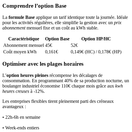
Comprendre l’option Base
La
formule Base
applique un tarif identique toute la journée. Idéale
pour les activités régulières, elle simplifie la gestion avec un
prix
abonnement
mensuel fixe et un coût au kWh stable.
Caractéristique
Option Base
Option HP/HC
Abonnement mensuel
45€
52€
Coût moyen kWh
0,161€
0,149€ (HC) / 0,178€ (HP)
Optimiser avec les plages horaires
L’
option heures pleines
récompense les décalages de
consommation. En programmant 40% de sa production nocturne, un
boulanger industriel économise 110€ chaque mois grâce aux
kwh
heures creuses
à -12%.
Les entreprises flexibles tirent pleinement parti des créneaux
avantageux :
• 22h-6h en semaine
• Week-ends entiers