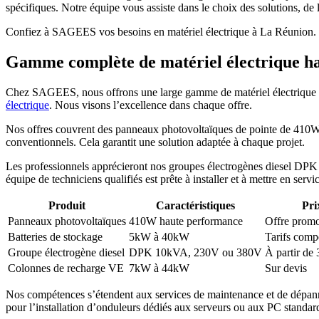
spécifiques. Notre équipe vous assiste dans le choix des solutions, de l
Confiez à SAGEES vos besoins en matériel électrique à La Réunion. No
Gamme complète de matériel électrique hau
Chez SAGEES, nous offrons une large gamme de matériel électrique pou
électrique
. Nous visons l’excellence dans chaque offre.
Nos offres couvrent des panneaux photovoltaïques de pointe de 410W e
conventionnels. Cela garantit une solution adaptée à chaque projet.
Les professionnels apprécieront nos groupes électrogènes diesel DPK
équipe de techniciens qualifiés est prête à installer et à mettre en serv
Produit
Caractéristiques
Pri
Panneaux photovoltaïques
410W haute performance
Offre promo
Batteries de stockage
5kW à 40kW
Tarifs compé
Groupe électrogène diesel
DPK 10kVA, 230V ou 380V
À partir de
Colonnes de recharge VE
7kW à 44kW
Sur devis
Nos compétences s’étendent aux services de maintenance et de dépanna
pour l’installation d’onduleurs dédiés aux serveurs ou aux PC standar