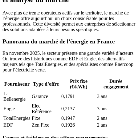
Avec plus de trente opérateurs actifs sur le territoire, le marché de
l’énergie offre aujourd’hui un choix considérable pour les
professionnels. Cette diversité permet aux entreprises de sélectionner
des solutions adaptées à leurs besoins spécifiques.
Panorama du marché de l’énergie en France
En novembre 2025, le secteur présente une grande variété d’acteurs.
On trouve des historiques comme EDF et Engie, des alternatifs
majeurs tels que TotalEnergies, et des spécialistes comme Enercoop
pour l’électricité verte.
Prix fixe
Durée
Fournisseur
Type d’offre
(€/kWh)
engagement
La
Garance
0,1791
3 ans
Bellenergie
Elec
Engie
0,2137
3 ans
Référence
TotalEnergies
Fixe
0,1947
2 ans
EDF
Zen Fixe
0,1926
2 ans
Forces et faiblesses des offres concurrentes