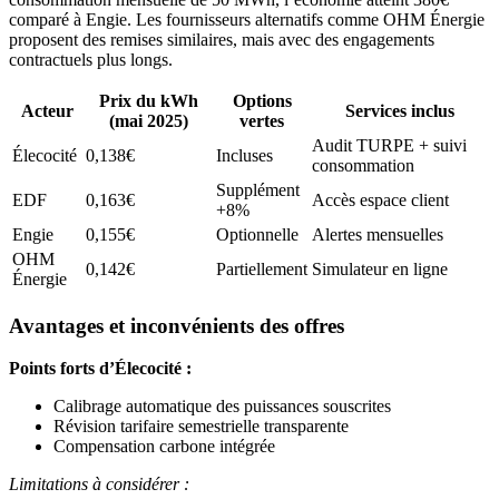
comparé à Engie. Les fournisseurs alternatifs comme OHM Énergie
proposent des remises similaires, mais avec des engagements
contractuels plus longs.
Prix du kWh
Options
Acteur
Services inclus
(mai 2025)
vertes
Audit TURPE + suivi
Élecocité
0,138€
Incluses
consommation
Supplément
EDF
0,163€
Accès espace client
+8%
Engie
0,155€
Optionnelle
Alertes mensuelles
OHM
0,142€
Partiellement
Simulateur en ligne
Énergie
Avantages et inconvénients des offres
Points forts d’Élecocité :
Calibrage automatique des puissances souscrites
Révision tarifaire semestrielle transparente
Compensation carbone intégrée
Limitations à considérer :