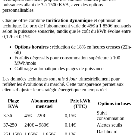
puissances allant de 3 à 1500 KVA, avec des options
personnalisables.
Chaque offre combine
tarification dynamique
et optimisation
technique. Le prix de l’abonnement varie de 45€ à 1 850€ mensuels
selon la puissance souscrite, tandis que le coût du kWh évolue entre
0,12€ et 0,15€.
Options horaires
: réduction de 18% en heures creuses (22h-
6h)
Forfaits dégressifs pour consommation supérieure à 100
MWh/mois
Calibrage automatique des plages de puissance
Les données techniques sont
mis à jour
trimestriellement pour
refléter les évolutions du marché. Cette transparence permet aux
clients d’ajuster leur stratégie énergétique en temps réel.
Plage
Abonnement
Prix kWh
Options incluses
KVA
mensuel
(TTC)
Suivi
3-36
45€ – 220€
0,15€
consommation
37-250
240€ – 980€
0,14€
Alertes seuils
Dashboard
251-1500
1 050€ – 1 850€
0,12€