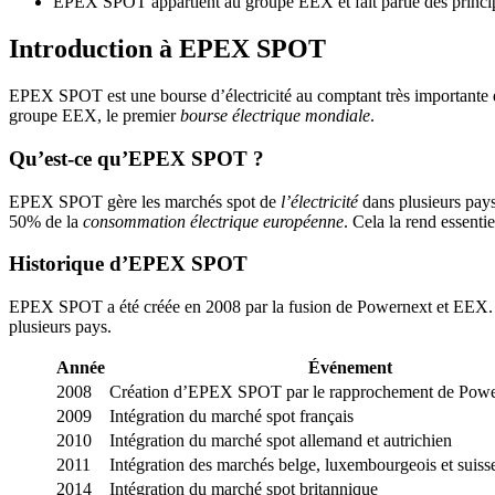
EPEX SPOT appartient au groupe EEX et fait partie des princip
Introduction à EPEX SPOT
EPEX SPOT est une bourse d’électricité au comptant très importante en
groupe EEX, le premier
bourse électrique mondiale
.
Qu’est-ce qu’EPEX SPOT ?
EPEX SPOT gère les marchés spot de
l’électricité
dans plusieurs pays
50% de la
consommation électrique européenne
. Cela la rend essentie
Historique d’EPEX SPOT
EPEX SPOT a été créée en 2008 par la fusion de Powernext et EEX. C
plusieurs pays.
Année
Événement
2008
Création d’EPEX SPOT par le rapprochement de Pow
2009
Intégration du marché spot français
2010
Intégration du marché spot allemand et autrichien
2011
Intégration des marchés belge, luxembourgeois et suiss
2014
Intégration du marché spot britannique