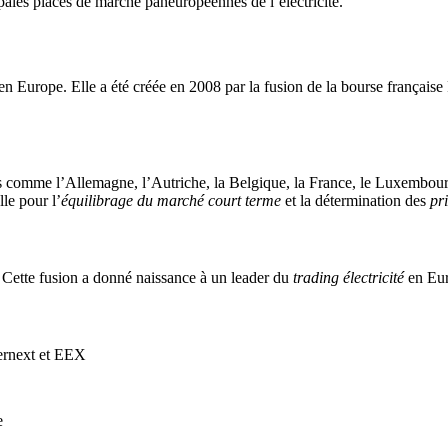
ales places de marché paneuropéennes de l’électricité.
 Europe. Elle a été créée en 2008 par la fusion de la bourse française 
 comme l’Allemagne, l’Autriche, la Belgique, la France, le Luxembourg
lle pour l’
équilibrage du marché court terme
et la détermination des
pri
ette fusion a donné naissance à un leader du
trading électricité
en Eur
ernext et EEX
e