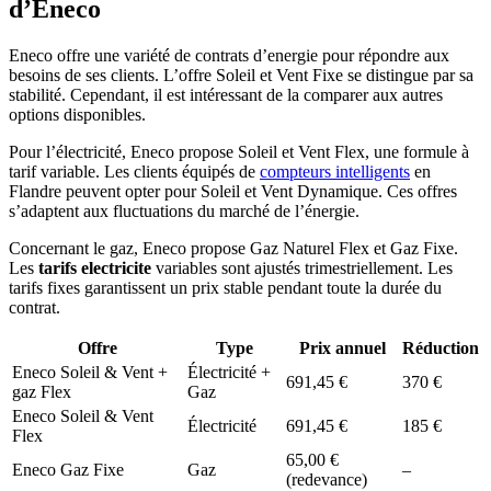
d’Eneco
Eneco offre une variété de contrats d’energie pour répondre aux
besoins de ses clients. L’offre Soleil et Vent Fixe se distingue par sa
stabilité. Cependant, il est intéressant de la comparer aux autres
options disponibles.
Pour l’électricité, Eneco propose Soleil et Vent Flex, une formule à
tarif variable. Les clients équipés de
compteurs intelligents
en
Flandre peuvent opter pour Soleil et Vent Dynamique. Ces offres
s’adaptent aux fluctuations du marché de l’énergie.
Concernant le gaz, Eneco propose Gaz Naturel Flex et Gaz Fixe.
Les
tarifs electricite
variables sont ajustés trimestriellement. Les
tarifs fixes garantissent un prix stable pendant toute la durée du
contrat.
Offre
Type
Prix annuel
Réduction
Eneco Soleil & Vent +
Électricité +
691,45 €
370 €
gaz Flex
Gaz
Eneco Soleil & Vent
Électricité
691,45 €
185 €
Flex
65,00 €
Eneco Gaz Fixe
Gaz
–
(redevance)