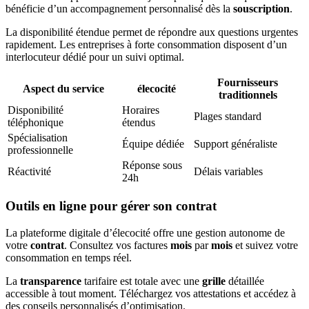
bénéficie d’un accompagnement personnalisé dès la
souscription
.
La disponibilité étendue permet de répondre aux questions urgentes
rapidement. Les entreprises à forte consommation disposent d’un
interlocuteur dédié pour un suivi optimal.
Fournisseurs
Aspect du service
élecocité
traditionnels
Disponibilité
Horaires
Plages standard
téléphonique
étendus
Spécialisation
Équipe dédiée
Support généraliste
professionnelle
Réponse sous
Réactivité
Délais variables
24h
Outils en ligne pour gérer son contrat
La plateforme digitale d’élecocité offre une gestion autonome de
votre
contrat
. Consultez vos factures
mois
par
mois
et suivez votre
consommation en temps réel.
La
transparence
tarifaire est totale avec une
grille
détaillée
accessible à tout moment. Téléchargez vos attestations et accédez à
des conseils personnalisés d’optimisation.