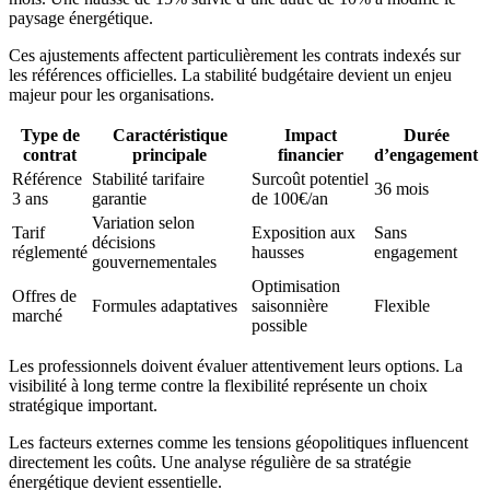
paysage énergétique.
Ces ajustements affectent particulièrement les contrats indexés sur
les références officielles. La stabilité budgétaire devient un enjeu
majeur pour les organisations.
Type de
Caractéristique
Impact
Durée
contrat
principale
financier
d’engagement
Référence
Stabilité tarifaire
Surcoût potentiel
36 mois
3 ans
garantie
de 100€/an
Variation selon
Tarif
Exposition aux
Sans
décisions
réglementé
hausses
engagement
gouvernementales
Optimisation
Offres de
Formules adaptatives
saisonnière
Flexible
marché
possible
Les professionnels doivent évaluer attentivement leurs options. La
visibilité à long terme contre la flexibilité représente un choix
stratégique important.
Les facteurs externes comme les tensions géopolitiques influencent
directement les coûts. Une analyse régulière de sa stratégie
énergétique devient essentielle.