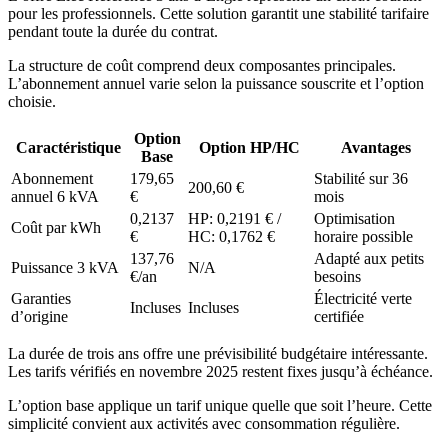
pour les professionnels. Cette solution garantit une stabilité tarifaire
pendant toute la durée du contrat.
La structure de coût comprend deux composantes principales.
L’abonnement annuel varie selon la puissance souscrite et l’option
choisie.
Option
Caractéristique
Option HP/HC
Avantages
Base
Abonnement
179,65
Stabilité sur 36
200,60 €
annuel 6 kVA
€
mois
0,2137
HP: 0,2191 € /
Optimisation
Coût par kWh
€
HC: 0,1762 €
horaire possible
137,76
Adapté aux petits
Puissance 3 kVA
N/A
€/an
besoins
Garanties
Électricité verte
Incluses
Incluses
d’origine
certifiée
La durée de trois ans offre une prévisibilité budgétaire intéressante.
Les tarifs vérifiés en novembre 2025 restent fixes jusqu’à échéance.
L’option base applique un tarif unique quelle que soit l’heure. Cette
simplicité convient aux activités avec consommation régulière.