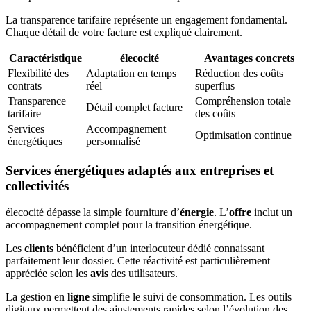
La transparence tarifaire représente un engagement fondamental.
Chaque détail de votre facture est expliqué clairement.
Caractéristique
élecocité
Avantages concrets
Flexibilité des
Adaptation en temps
Réduction des coûts
contrats
réel
superflus
Transparence
Compréhension totale
Détail complet facture
tarifaire
des coûts
Services
Accompagnement
Optimisation continue
énergétiques
personnalisé
Services énergétiques adaptés aux entreprises et
collectivités
élecocité dépasse la simple fourniture d’
énergie
. L’
offre
inclut un
accompagnement complet pour la transition énergétique.
Les
clients
bénéficient d’un interlocuteur dédié connaissant
parfaitement leur dossier. Cette réactivité est particulièrement
appréciée selon les
avis
des utilisateurs.
La gestion en
ligne
simplifie le suivi de consommation. Les outils
digitaux permettent des ajustements rapides selon l’évolution des