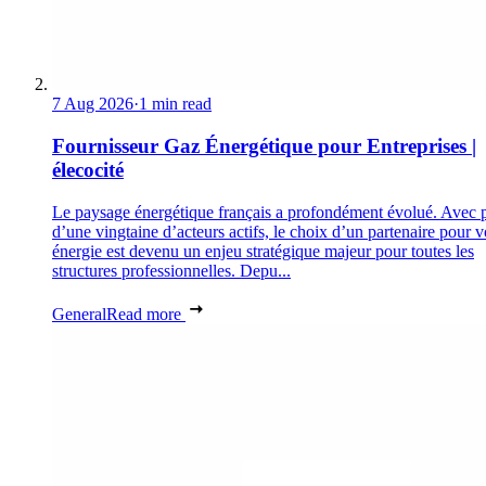
7 Aug 2026
·
1 min read
Fournisseur Gaz Énergétique pour Entreprises |
élecocité
Le paysage énergétique français a profondément évolué. Avec 
d’une vingtaine d’acteurs actifs, le choix d’un partenaire pour v
énergie est devenu un enjeu stratégique majeur pour toutes les
structures professionnelles. Depu...
General
Read more